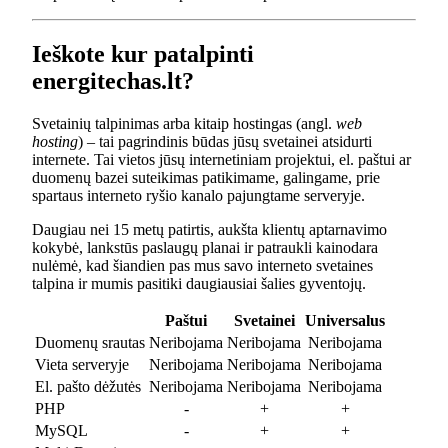
Ieškote kur patalpinti
energitechas.lt?
Svetainių talpinimas arba kitaip hostingas (angl.
web
hosting
) – tai pagrindinis būdas jūsų svetainei atsidurti
internete. Tai vietos jūsų internetiniam projektui, el. paštui ar
duomenų bazei suteikimas patikimame, galingame, prie
spartaus interneto ryšio kanalo pajungtame serveryje.
Daugiau nei 15 metų patirtis, aukšta klientų aptarnavimo
kokybė, lankstūs paslaugų planai ir patraukli kainodara
nulėmė, kad šiandien pas mus savo interneto svetaines
talpina ir mumis pasitiki daugiausiai šalies gyventojų.
Paštui
Svetainei
Universalus
Duomenų srautas
Neribojama
Neribojama
Neribojama
Vieta serveryje
Neribojama
Neribojama
Neribojama
El. pašto dėžutės
Neribojama
Neribojama
Neribojama
PHP
-
+
+
MySQL
-
+
+