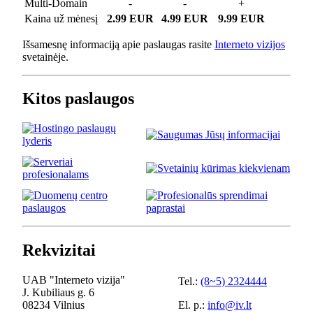
Multi-Domain
-
-
+
Kaina už mėnesį
2.99 EUR
4.99 EUR
9.99 EUR
Išsamesnę informaciją apie paslaugas rasite
Interneto vizijos
svetainėje.
Kitos paslaugos
Rekvizitai
UAB "Interneto vizija"
Tel.:
(8~5) 2324444
J. Kubiliaus g. 6
08234 Vilnius
El. p.:
info@iv.lt