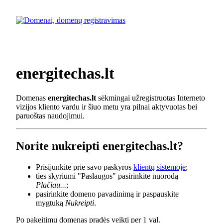
energitechas.lt
Domenas
energitechas.lt
sėkmingai užregistruotas Interneto
vizijos kliento vardu ir šiuo metu yra pilnai aktyvuotas bei
paruoštas naudojimui.
Norite nukreipti energitechas.lt?
Prisijunkite prie savo paskyros
klientų sistemoje
;
ties skyriumi "Paslaugos" pasirinkite nuorodą
Plačiau...
;
pasirinkite domeno pavadinimą ir paspauskite
mygtuką
Nukreipti
.
Po pakeitimų domenas pradės veikti per 1 val.